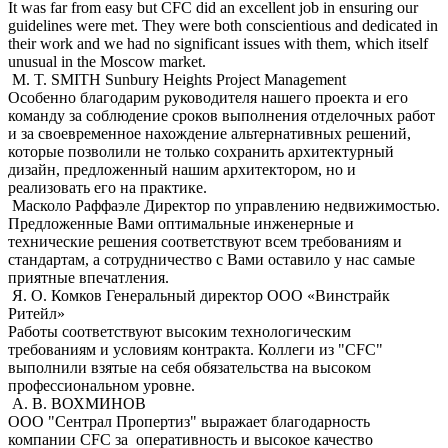
It was far from easy but CFC did an excellent job in ensuring our
guidelines were met. They were both conscientious and dedicated in
their work and we had no significant issues with them, which itself
unusual in the Moscow market.
M. T. SMITH
Sunbury Heights Project Management
Особенно благодарим руководителя нашего проекта и его
команду за соблюдение сроков выполнения отделочных работ
и за своевременное нахождение альтернативных решений,
которые позволили не только сохранить архитектурный
дизайн, предложенный нашим архитектором, но и
реализовать его на практике.
Масколо Раффаэле
Директор по управлению недвижимостью.
Предложенные Вами оптимальные инженерные и
технические решения соответствуют всем требованиям и
стандартам, а сотрудничество с Вами оставило у нас самые
приятные впечатления.
Я. О. Комков
Генеральный директор ООО «Винстрайк
Ритейл»
Работы соответствуют высоким технологическим
требованиям и условиям контракта. Коллеги из "CFC"
выполнили взятые на себя обязательства на высоком
профессиональном уровне.
А. В. ВОХМИНОВ
ООО "Сентрал Пропертиз" выражает благодарность
компании CFC за оперативность и высокое качество