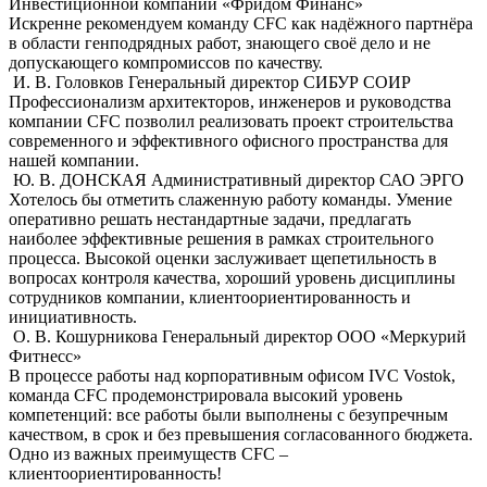
Инвестиционной компании «Фридом Финанс»
Искренне рекомендуем команду CFC как надёжного партнёра
в области генподрядных работ, знающего своё дело и не
допускающего компромиссов по качеству.
И. В. Головков
Генеральный директор СИБУР СОИР
Профессионализм архитекторов, инженеров и руководства
компании CFC позволил реализовать проект строительства
современного и эффективного офисного пространства для
нашей компании.
Ю. В. ДОНСКАЯ
Административный директор САО ЭРГО
Хотелось бы отметить слaженную работу команды. Умение
оперативно решать нестандартные задачи, предлагать
наиболее эффективные решения в рамках строительного
процесса. Высокой оценки заслуживает щепетильность в
вопросах контроля качества, хороший уровень дисциплины
сотрудников компании, клиентоориентированность и
инициативность.
О. В. Кошурникова
Генеральный директор ООО «Меркурий
Фитнесс»
В процессе работы над корпоративным офисом IVC Vostok,
команда СFС продемонстрировала высокий уровень
компетенций: все работы были выполнены с безупречным
качеством, в срок и без превышения согласованного бюджета.
Одно из важных преимуществ СFС –
клиентоориентированность!