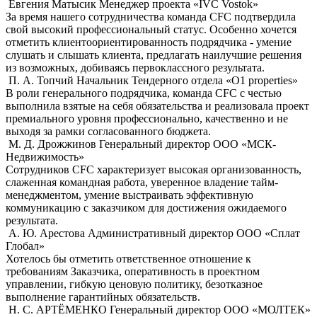
Евгения Матысик
Менеджер проекта «IVC Vostok»
За время нашего сотрудничества команда CFC подтвердила
свой высокий профессиональный статус. Особенно хочется
отметить клиентоориентированность подрядчика - умение
слушать и слышать клиента, предлагать наилучшие решения
из возможных, добиваясь первоклассного результата.
П. А. Топчий
Начальник Тендерного отдела «О1 properties»
В роли генерального подрядчика, команда CFC с честью
выполнила взятые на себя обязательства и реализовала проект
премиального уровня профессионально, качественно и не
выходя за рамки согласованного бюджета.
М. Д. Дрожжинов
Генеральный директор ООО «МСК-
Недвижимость»
Сотрудников CFC характеризует высокая организованность,
слаженная командная работа, уверенное владение тайм-
менеджментом, умение выстраивать эффективную
коммуникацию с заказчиком для достижения ожидаемого
результата.
А. Ю. Арестова
Административный директор ООО «Сплат
Глобал»
Хотелось бы отметить ответственное отношение к
требованиям Заказчика, оперативность в проектном
управлении, гибкую ценовую политику, безотказное
выполнение гарантийных обязательств.
Н. С. АРТЁМЕНКО
Генеральный директор ООО «МОЛТЕК»