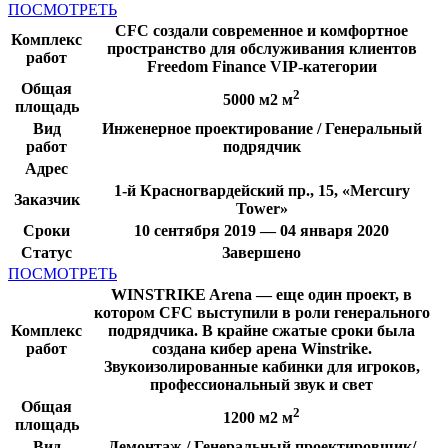
ПОСМОТРЕТЬ
CFC создали современное и комфортное
Комплекс
пространство для обслуживания клиентов
работ
Freedom Finance VIP-категории
Общая
2
5000 м2 м
площадь
Вид
Инженерное проектирование / Генеральный
работ
подрядчик
Адрес
1-й Красногвардейский пр., 15, «Mercury
Заказчик
Tower»
Сроки
10 сентября 2019 — 04 января 2020
Статус
Завершено
ПОСМОТРЕТЬ
WINSTRIKE Arena — еще один проект, в
котором CFC выступили в роли генерального
Комплекс
подрядчика. В крайне сжатые сроки была
работ
создана кибер арена Winstrike.
Звукоизолированные кабинки для игроков,
профессиональный звук и свет
Общая
2
1200 м2 м
площадь
Вид
Демонтаж / Генеральный проектировщик/