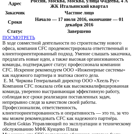
Россия, Москва, Москва, улица Фадеева, 4 А
Адрес
ЖК Итальянский квартал
Заказчик
Частное лицо
Начало — 17 июля 2016, окончание — 01
Сроки
декабря 2016
Статус
Завершено
ПОСМОТРЕТЬ
В ходе совместной деятельности по строительству нового
офиса, компания CFC продемонстрировала ответственный и
клиентоориентированный подход. Умение слышать заказчика,
предлагать новые идеи, а также высокая организованность
команды, подтверждают статус профессионала компании
CFC. Искренне рекомендуем ООО «Инженерные системы»
как надежного партнера и знатока своего дела.
Е. М. Чиркова
Генеральный директор ООО «Хеель Рус»
Компания CFC показала себя как высококвалифицированная
команда, уверенно выстраивающая эффективную работу,
соблюдая все сроки реализации поставленных задач,
непрерывно следя за качеством своей работы.
Профессионализм, ответственность,
клиентоориентированность и оперативность — это то, за что
мы можем рекомендовать CFC как надежного партнёра.
Bulent Goktas
Управляющий по эксплуатации и техническому
обслуживанию МФК Кунцево Плаза