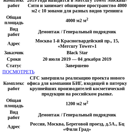
Комплекс
2019 года находится в Mercury Tower Москвы-
работ
Сити и занимает обширное пространство 4000
м2 с 10 зонами для разных видов тренинга
Общая
2
4000 м2 м
площадь
Вид
Демонтаж / Генеральный подрядчик
работ
Москва 1-й Красногвардейский пр., 15,
Адрес
«Mercury Tower»1
Заказчик
Black Star
Сроки
20 июля 2019 — 04 декабря 2019
Статус
Завершено
ПОСМОТРЕТЬ
CFC завершила реализацию проекта нового
Комплекс
офиса для компании БИГ, входящей в пятерку
работ
крупнейших производителей косметической
продукции на российском рынке.
Общая
2
1200 м2 м
площадь
Вид
Демонтаж / Генеральный подрядчик
работ
Россия, Москва, Береговой проезд, д.5А., Бц
Адрес
«Фили Град»