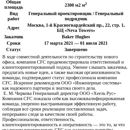
Общая
2
2300 м2 м
площадь
Вид
Генеральный проектировщик / Генеральный
работ
подрядчик
Москва, 1-й Красногвардейский пр., 22, стр. 1,
Адрес
БЦ «Neva Towers»
Заказчик
Baker Hughes
Сроки
17 марта 2021 — 01 июля 2021
Статус
Завершено
В ходе совместной деятельности по строительству нового
офиса, компания CFC продемонстрировала ответственный и
клиентоориентированный подход. Умение слышать заказчика,
предлагать новые идеи, а также высокая организованность
команды, подтверждают статус профессионала компании
CFC. Искренне рекомендуем ООО «Инженерные системы»
как надежного партнера и знатока своего дела.
Е. М. Чиркова
Генеральный директор ООО «Хеель Рус»
Компания CFC показала себя как высококвалифицированная
команда, уверенно выстраивающая эффективную работу,
соблюдая все сроки реализации поставленных задач,
непрерывно следя за качеством своей работы.
Профессионализм, ответственность,
клиентоориентированность и оперативность — это то, за что
мы можем рекомендовать CFC как надежного партнёра.