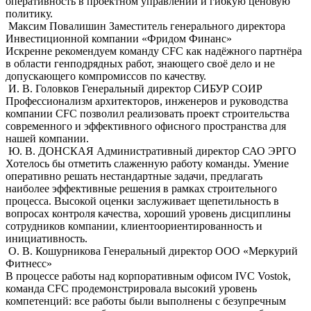
оперативность в проектном управлении и гибкую ценовую
политику.
Максим Повалишин
Заместитель генерального директора
Инвестиционной компании «Фридом Финанс»
Искренне рекомендуем команду CFC как надёжного партнёра
в области генподрядных работ, знающего своё дело и не
допускающего компромиссов по качеству.
И. В. Головков
Генеральный директор СИБУР СОИР
Профессионализм архитекторов, инженеров и руководства
компании CFC позволил реализовать проект строительства
современного и эффективного офисного пространства для
нашей компании.
Ю. В. ДОНСКАЯ
Административный директор САО ЭРГО
Хотелось бы отметить слaженную работу команды. Умение
оперативно решать нестандартные задачи, предлагать
наиболее эффективные решения в рамках строительного
процесса. Высокой оценки заслуживает щепетильность в
вопросах контроля качества, хороший уровень дисциплины
сотрудников компании, клиентоориентированность и
инициативность.
О. В. Кошурникова
Генеральный директор ООО «Меркурий
Фитнесс»
В процессе работы над корпоративным офисом IVC Vostok,
команда СFС продемонстрировала высокий уровень
компетенций: все работы были выполнены с безупречным