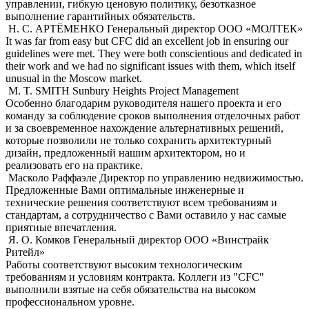
управлении, гибкую ценовую политику, безотказное
выполнение гарантийных обязательств.
Н. С. АРТЁМЕНКО
Генеральный директор ООО «МОЛТЕК»
It was far from easy but CFC did an excellent job in ensuring our
guidelines were met. They were both conscientious and dedicated in
their work and we had no significant issues with them, which itself
unusual in the Moscow market.
M. T. SMITH
Sunbury Heights Project Management
Особенно благодарим руководителя нашего проекта и его
команду за соблюдение сроков выполнения отделочных работ
и за своевременное нахождение альтернативных решений,
которые позволили не только сохранить архитектурный
дизайн, предложенный нашим архитектором, но и
реализовать его на практике.
Масколо Раффаэле
Директор по управлению недвижимостью.
Предложенные Вами оптимальные инженерные и
технические решения соответствуют всем требованиям и
стандартам, а сотрудничество с Вами оставило у нас самые
приятные впечатления.
Я. О. Комков
Генеральный директор ООО «Винстрайк
Ритейл»
Работы соответствуют высоким технологическим
требованиям и условиям контракта. Коллеги из "CFC"
выполнили взятые на себя обязательства на высоком
профессиональном уровне.