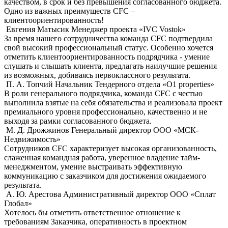
качеством, в срок и без превышения согласованного бюджета.
Одно из важных преимуществ СFС –
клиентоориентированность!
Евгения Матысик
Менеджер проекта «IVC Vostok»
За время нашего сотрудничества команда CFC подтвердила
свой высокий профессиональный статус. Особенно хочется
отметить клиентоориентированность подрядчика - умение
слушать и слышать клиента, предлагать наилучшие решения
из возможных, добиваясь первоклассного результата.
П. А. Топчий
Начальник Тендерного отдела «О1 properties»
В роли генерального подрядчика, команда CFC с честью
выполнила взятые на себя обязательства и реализовала проект
премиального уровня профессионально, качественно и не
выходя за рамки согласованного бюджета.
М. Д. Дрожжинов
Генеральный директор ООО «МСК-
Недвижимость»
Сотрудников CFC характеризует высокая организованность,
слаженная командная работа, уверенное владение тайм-
менеджментом, умение выстраивать эффективную
коммуникацию с заказчиком для достижения ожидаемого
результата.
А. Ю. Арестова
Административный директор ООО «Сплат
Глобал»
Хотелось бы отметить ответственное отношение к
требованиям Заказчика, оперативность в проектном