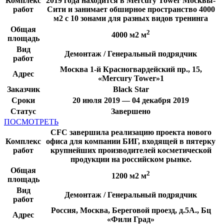
Комплекс
2019 года находится в Mercury Tower Москвы-
работ
Сити и занимает обширное пространство 4000
м2 с 10 зонами для разных видов тренинга
Общая
2
4000 м2 м
площадь
Вид
Демонтаж / Генеральный подрядчик
работ
Москва 1-й Красногвардейский пр., 15,
Адрес
«Mercury Tower»1
Заказчик
Black Star
Сроки
20 июля 2019 — 04 декабря 2019
Статус
Завершено
ПОСМОТРЕТЬ
CFC завершила реализацию проекта нового
Комплекс
офиса для компании БИГ, входящей в пятерку
работ
крупнейших производителей косметической
продукции на российском рынке.
Общая
2
1200 м2 м
площадь
Вид
Демонтаж / Генеральный подрядчик
работ
Россия, Москва, Береговой проезд, д.5А., Бц
Адрес
«Фили Град»