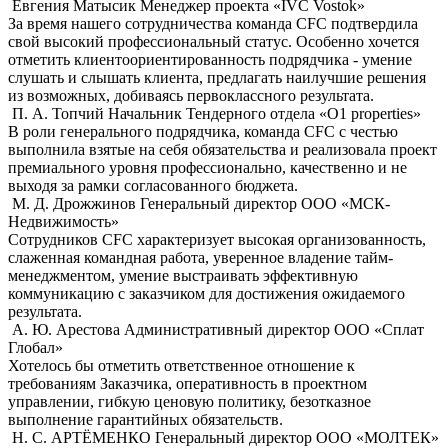
Евгения Матысик
Менеджер проекта «IVC Vostok»
За время нашего сотрудничества команда CFC подтвердила
свой высокий профессиональный статус. Особенно хочется
отметить клиентоориентированность подрядчика - умение
слушать и слышать клиента, предлагать наилучшие решения
из возможных, добиваясь первоклассного результата.
П. А. Топчий
Начальник Тендерного отдела «О1 properties»
В роли генерального подрядчика, команда CFC с честью
выполнила взятые на себя обязательства и реализовала проект
премиального уровня профессионально, качественно и не
выходя за рамки согласованного бюджета.
М. Д. Дрожжинов
Генеральный директор ООО «МСК-
Недвижимость»
Сотрудников CFC характеризует высокая организованность,
слаженная командная работа, уверенное владение тайм-
менеджментом, умение выстраивать эффективную
коммуникацию с заказчиком для достижения ожидаемого
результата.
А. Ю. Арестова
Административный директор ООО «Сплат
Глобал»
Хотелось бы отметить ответственное отношение к
требованиям Заказчика, оперативность в проектном
управлении, гибкую ценовую политику, безотказное
выполнение гарантийных обязательств.
Н. С. АРТЁМЕНКО
Генеральный директор ООО «МОЛТЕК»