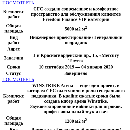
ПОСМОТРЕТЬ
CFC создали современное и комфортное
Комплекс
пространство для обслуживания клиентов
работ
Freedom Finance VIP-категории
Общая
2
5000 м2 м
площадь
Вид
Инженерное проектирование / Генеральный
работ
подрядчик
Адрес
1-й Красногвардейский пр., 15, «Mercury
Заказчик
Tower»
Сроки
10 сентября 2019 — 04 января 2020
Статус
Завершено
ПОСМОТРЕТЬ
WINSTRIKE Arena — еще один проект, в
котором CFC выступили в роли генерального
Комплекс
подрядчика. В крайне сжатые сроки была
работ
создана кибер арена Winstrike.
Звукоизолированные кабинки для игроков,
профессиональный звук и свет
Общая
2
1200 м2 м
площадь
Вид
Демонтаж / Генеральный проектировщик/