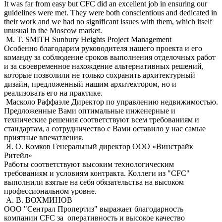
It was far from easy but CFC did an excellent job in ensuring our
guidelines were met. They were both conscientious and dedicated in
their work and we had no significant issues with them, which itself
unusual in the Moscow market.
M. T. SMITH
Sunbury Heights Project Management
Особенно благодарим руководителя нашего проекта и его
команду за соблюдение сроков выполнения отделочных работ
и за своевременное нахождение альтернативных решений,
которые позволили не только сохранить архитектурный
дизайн, предложенный нашим архитектором, но и
реализовать его на практике.
Масколо Раффаэле
Директор по управлению недвижимостью.
Предложенные Вами оптимальные инженерные и
технические решения соответствуют всем требованиям и
стандартам, а сотрудничество с Вами оставило у нас самые
приятные впечатления.
Я. О. Комков
Генеральный директор ООО «Винстрайк
Ритейл»
Работы соответствуют высоким технологическим
требованиям и условиям контракта. Коллеги из "CFC"
выполнили взятые на себя обязательства на высоком
профессиональном уровне.
А. В. ВОХМИНОВ
ООО "Сентрал Пропертиз" выражает благодарность
компании CFC за оперативность и высокое качество