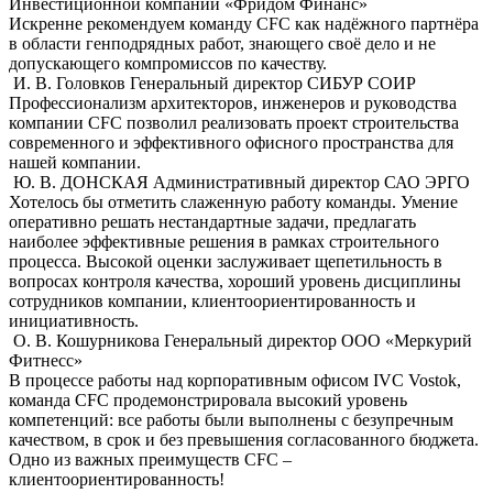
Инвестиционной компании «Фридом Финанс»
Искренне рекомендуем команду CFC как надёжного партнёра
в области генподрядных работ, знающего своё дело и не
допускающего компромиссов по качеству.
И. В. Головков
Генеральный директор СИБУР СОИР
Профессионализм архитекторов, инженеров и руководства
компании CFC позволил реализовать проект строительства
современного и эффективного офисного пространства для
нашей компании.
Ю. В. ДОНСКАЯ
Административный директор САО ЭРГО
Хотелось бы отметить слaженную работу команды. Умение
оперативно решать нестандартные задачи, предлагать
наиболее эффективные решения в рамках строительного
процесса. Высокой оценки заслуживает щепетильность в
вопросах контроля качества, хороший уровень дисциплины
сотрудников компании, клиентоориентированность и
инициативность.
О. В. Кошурникова
Генеральный директор ООО «Меркурий
Фитнесс»
В процессе работы над корпоративным офисом IVC Vostok,
команда СFС продемонстрировала высокий уровень
компетенций: все работы были выполнены с безупречным
качеством, в срок и без превышения согласованного бюджета.
Одно из важных преимуществ СFС –
клиентоориентированность!