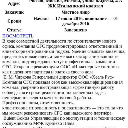
Россия, Москва, Москва, улица Фадеева, 4 А
Адрес
ЖК Итальянский квартал
Заказчик
Частное лицо
Начало — 17 июля 2016, окончание — 01
Сроки
декабря 2016
Статус
Завершено
ПОСМОТРЕТЬ
В ходе совместной деятельности по строительству нового
офиса, компания CFC продемонстрировала ответственный и
клиентоориентированный подход. Умение слышать заказчика,
предлагать новые идеи, а также высокая организованность
команды, подтверждают статус профессионала компании
CFC. Искренне рекомендуем ООО «Инженерные системы»
как надежного партнера и знатока своего дела.
Е. М. Чиркова
Генеральный директор ООО «Хеель Рус»
Компания CFC показала себя как высококвалифицированная
команда, уверенно выстраивающая эффективную работу,
соблюдая все сроки реализации поставленных задач,
непрерывно следя за качеством своей работы.
Профессионализм, ответственность,
клиентоориентированность и оперативность — это то, за что
мы можем рекомендовать CFC как надежного партнёра.
Bulent Goktas
Управляющий по эксплуатации и техническому
обслуживанию МФК Кунцево Плаза